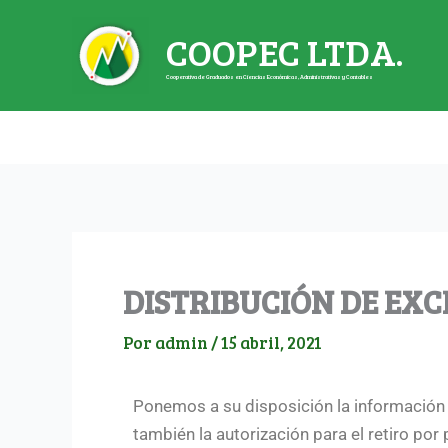
Ir
COOPEC LTDA.
al
contenido
Cooperativa de Graduados en Ciencias Económicas, Administrativas y Contables
DISTRIBUCIÓN DE EXC
Por
admin
/
15 abril, 2021
Ponemos a su disposición la información 
también la autorización para el retiro por