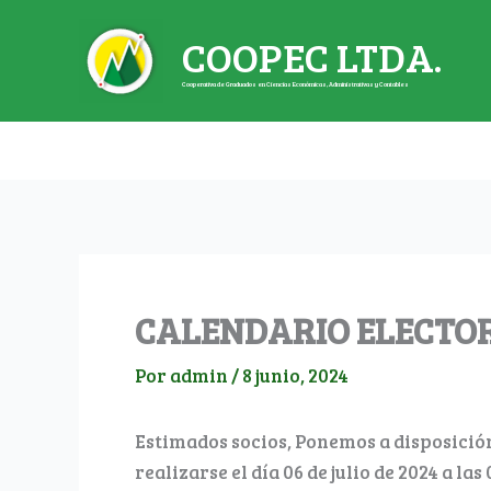
Ir
COOPEC LTDA.
al
contenido
Cooperativa de Graduados en Ciencias Económicas, Administrativas y Contables
CALENDARIO ELECTO
Por
admin
/
8 junio, 2024
Estimados socios, Ponemos a disposición
realizarse el día 06 de julio de 2024 a l