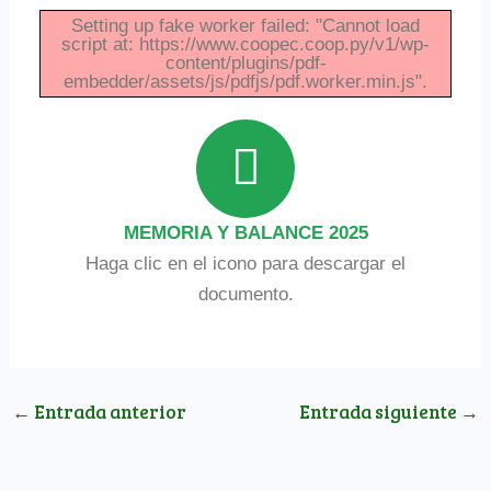
Setting up fake worker failed: "Cannot load
script at: https://www.coopec.coop.py/v1/wp-
content/plugins/pdf-
embedder/assets/js/pdfjs/pdf.worker.min.js".
MEMORIA Y BALANCE 2025
Haga clic en el icono para descargar el
documento.
←
Entrada anterior
Entrada siguiente
→